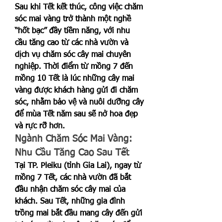
Sau khi Tết kết thúc, công việc chăm 
sóc mai vàng trở thành một nghề 
“hốt bạc” đầy tiềm năng, với nhu 
cầu tăng cao từ các nhà vườn và 
dịch vụ chăm sóc cây mai chuyên 
nghiệp. Thời điểm từ mồng 7 đến 
mồng 10 Tết là lúc những cây mai 
vàng được khách hàng gửi đi chăm 
sóc, nhằm bảo vệ và nuôi dưỡng cây 
để mùa Tết năm sau sẽ nở hoa đẹp 
và rực rỡ hơn.
Ngành Chăm Sóc Mai Vàng: 
Nhu Cầu Tăng Cao Sau Tết
Tại TP. Pleiku (tỉnh Gia Lai), ngay từ 
mồng 7 Tết, các nhà vườn đã bắt 
đầu nhận chăm sóc cây mai của 
khách. Sau Tết, những gia đình 
trồng mai bắt đầu mang cây đến gửi 