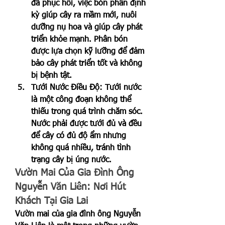
đã phục hồi, việc bón phân định 
kỳ giúp cây ra mầm mới, nuôi 
dưỡng nụ hoa và giúp cây phát 
triển khỏe mạnh. Phân bón 
được lựa chọn kỹ lưỡng để đảm 
bảo cây phát triển tốt và không 
bị bệnh tật.
Tưới Nước Điều Độ: Tưới nước 
là một công đoạn không thể 
thiếu trong quá trình chăm sóc. 
Nước phải được tưới đủ và đều 
để cây có đủ độ ẩm nhưng 
không quá nhiều, tránh tình 
trạng cây bị úng nước.
Vườn Mai Của Gia Đình Ông 
Nguyễn Văn Liên: Nơi Hút 
Khách Tại Gia Lai
Vườn mai của gia đình ông Nguyễn 