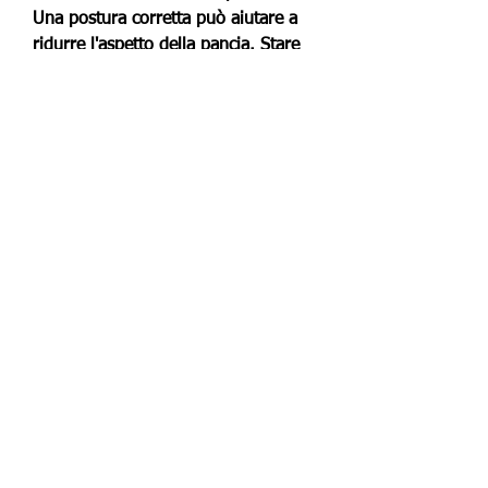
Una postura corretta può aiutare a 
ridurre l'aspetto della pancia. Stare 
dritti con le spalle ben allineate e 
l'addome leggermente contratto può 
rendere la pancia più tonica e piatta.
6. Bere molta acqua
L'idratazione è essenziale per un 
buon funzionamento del corpo e 
può aiutare a ridurre il grasso della 
pancia. Bere molta acqua può 
aiutare a migliorare il metabolismo e 
sostenere la perdita di peso.
7. Consultare un professionista
Se hai difficoltà a rimuovere il 
grasso della pancia dopo la 
gravidanza, proteine magre e cereali 