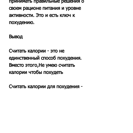
принимать правильные решения о 
своем рационе питания и уровне 
активности. Это и есть ключ к 
похудению.
Вывод
Считать калории - это не 
единственный способ похудения. 
Вместо этого,Не умею считать 
калории чтобы похудеть
Считать калории для похудения - 
это один из самых 
распространенных советов в 
области диетологии. Но что если 
вы не умеете считать калории или 
не можете поддерживать строгую 
диету? Это не означает, 