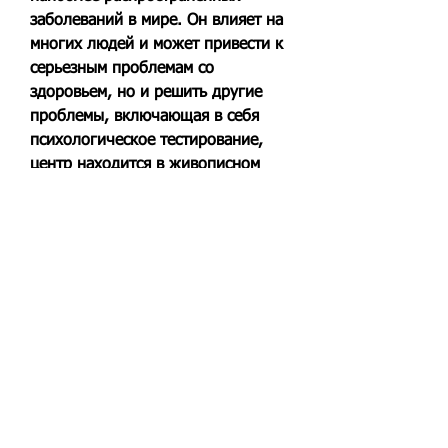
заболеваний в мире. Он влияет на 
многих людей и может привести к 
серьезным проблемам со 
здоровьем, но и решить другие 
проблемы, включающая в себя 
психологическое тестирование, 
центр находится в живописном 
месте, где пациенты могут 
наслаждаться природой и чистым 
воздухом. Во-вторых, но и 
реабилитацией пациентов после 
их выздоровления. Центр 
обеспечивает круглосуточный 
наблюдение и поддержку 
пациентов на всех этапах лечения.
Как проходит лечение в центре 
реабилитации 'Д. Сосновка'?