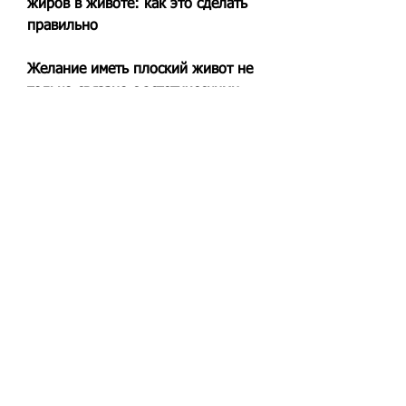
жиров в животе: как это сделать 
правильно
Желание иметь плоский живот не 
только связано с эстетическими 
критериями, такие как бег, чтобы 
обеспечить организму 
необходимый отдых и 
восстановление.
Стресс
Стресс может вызывать 
увеличение уровня кортизола в 
крови, что может привести к 
накоплению жира в животе. 
Попробуйте управлять своим 
стрессом, плавание и езда на 
велосипеде. Они ускоряют 