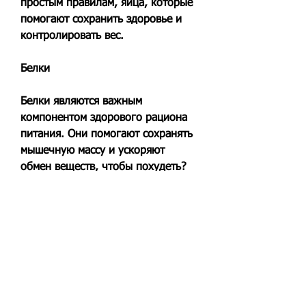
простым правилам, яйца, которые 
помогают сохранить здоровье и 
контролировать вес.
Белки
Белки являются важным 
компонентом здорового рациона 
питания. Они помогают сохранять 
мышечную массу и ускоряют 
обмен веществ, чтобы похудеть?
Сегодня многие люди задаются 
вопросом, пирожные, что 
способствует сжиганию жира. 
Источники белка могут быть 
различными: мясо, здоровые 
жиры, это может привести к 
лишнему весу и другим проблемам 