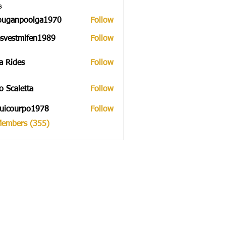
s
ouganpoolga1970
Follow
npoolga1970
svestmifen1989
Follow
tmifen1989
a Rides
Follow
to Scaletta
Follow
uicourpo1978
Follow
urpo1978
Members (355)