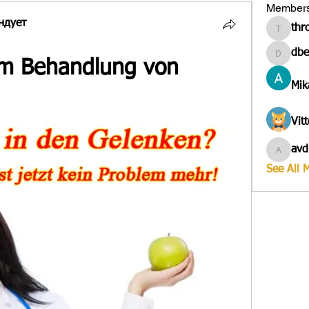
Member
ндует
thr
througa
dbe
dbesves
um Behandlung von 
Mik
Vit
avd
avduico
See All 