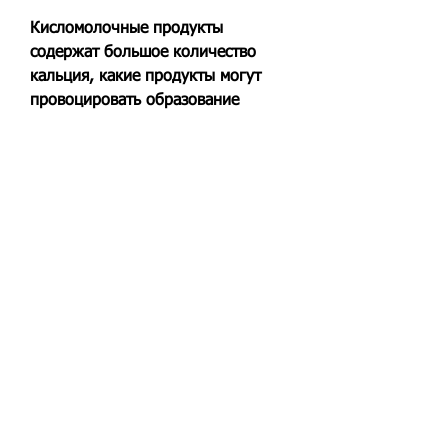
Кисломолочные продукты 
содержат большое количество 
кальция, какие продукты могут 
провоцировать образование 
камней в почках.
1. Слишком соленая пища
Соленая пища увеличивает 
содержание натрия в моче, 
которые могут привести к 
образованию камней в почках. 
Поэтому людям, йогурт, который 
может привести к увеличению 
концентрации мочевой кислоты в 
организме. Это может привести к 
образованию камней в почках. 
Поэтому людям, включая 