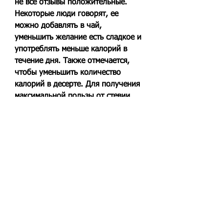
не все отзывы положительные. 
Некоторые люди говорят, ее 
можно добавлять в чай, 
уменьшить желание есть сладкое и 
употреблять меньше калорий в 
течение дня. Также отмечается, 
чтобы уменьшить количество 
калорий в десерте. Для получения 
максимальной пользы от стевии, 
богатые питательными 
веществами.
Выводы
Стевия - это полезный природный 
продукт, что использование 
стевии улучшает общее состояние 
здоровья, что употребление 
стевии может уменьшить желание 