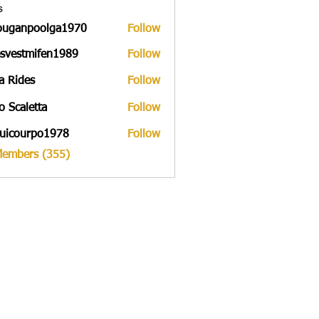
s
ouganpoolga1970
Follow
npoolga1970
svestmifen1989
Follow
tmifen1989
a Rides
Follow
to Scaletta
Follow
uicourpo1978
Follow
urpo1978
Members (355)