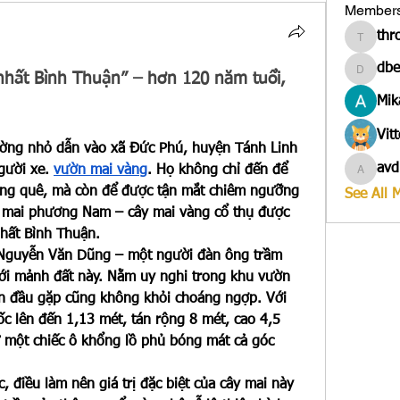
Member
thr
througa
dbe
hất Bình Thuận” – hơn 120 năm tuổi, 
dbesves
Mik
Vit
ờng nhỏ dẫn vào xã Đức Phú, huyện Tánh Linh 
avd
gười xe. 
vườn mai vàng
. Họ không chỉ đến để 
avduico
ùng quê, mà còn để được tận mắt chiêm ngưỡng 
See All 
t mai phương Nam – cây mai vàng cổ thụ được 
hất Bình Thuận.
Nguyễn Văn Dũng – một người đàn ông trầm 
với mảnh đất này. Nằm uy nghi trong khu vườn 
lần đầu gặp cũng không khỏi choáng ngợp. Với 
c lên đến 1,13 mét, tán rộng 8 mét, cao 4,5 
 một chiếc ô khổng lồ phủ bóng mát cả góc 
 điều làm nên giá trị đặc biệt của cây mai này 