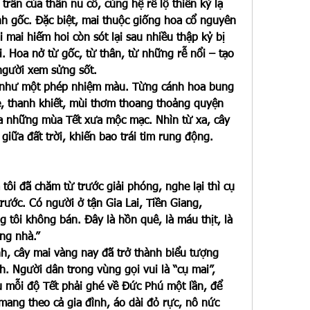
trần của thân nu cổ, cùng hệ rễ lộ thiên kỳ lạ 
 gốc. Đặc biệt, mai thuộc giống hoa cổ nguyên 
i mai hiếm hoi còn sót lại sau nhiều thập kỷ bị 
 Hoa nở từ gốc, từ thân, từ những rễ nổi – tạo 
người xem sửng sốt.
ộ như một phép nhiệm màu. Từng cánh hoa bung 
, thanh khiết, mùi thơm thoang thoảng quyện 
ủa những mùa Tết xưa mộc mạc. Nhìn từ xa, cây 
iữa đất trời, khiến bao trái tim rung động.
tôi đã chăm từ trước giải phóng, nghe lại thì cụ 
trước. Có người ở tận Gia Lai, Tiền Giang, 
 tôi không bán. Đây là hồn quê, là máu thịt, là 
ng nhà.”
nh, cây mai vàng nay đã trở thành biểu tượng 
 Người dân trong vùng gọi vui là “cụ mai”, 
u mỗi độ Tết phải ghé về Đức Phú một lần, để 
 mang theo cả gia đình, áo dài đỏ rực, nô nức 