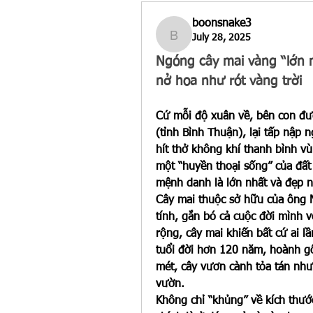
boonsnake3
July 28, 2025
boonsnake3
Ngóng cây mai vàng “lớn n
nở hoa như rót vàng trời
Cứ mỗi độ xuân về, bên con đư
(tỉnh Bình Thuận), lại tấp nập n
hít thở không khí thanh bình v
một “huyền thoại sống” của đấ
mệnh danh là lớn nhất và đẹp n
Cây mai thuộc sở hữu của ông 
tính, gắn bó cả cuộc đời mình 
rộng, cây mai khiến bất cứ ai 
tuổi đời hơn 120 năm, hoành gố
mét, cây vươn cành tỏa tán như
vườn.
Không chỉ “khủng” về kích thước,