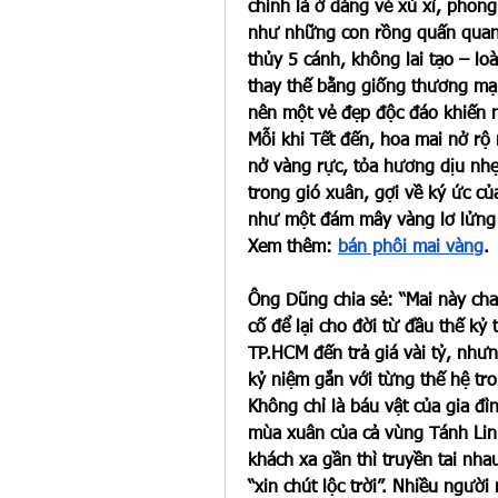
chính là ở dáng vẻ xù xì, phong 
như những con rồng quấn quanh
thủy 5 cánh, không lai tạo – loà
thay thế bằng giống thương mại.
nên một vẻ đẹp độc đáo khiến 
Mỗi khi Tết đến, hoa mai nở r
nở vàng rực, tỏa hương dịu nhẹ
trong gió xuân, gợi về ký ức c
như một đám mây vàng lơ lửng g
Xem thêm: 
bán phôi mai vàng
.
Ông Dũng chia sẻ: “Mai này cha 
cố để lại cho đời từ đầu thế kỷ 
TP.HCM đến trả giá vài tỷ, nhưng
kỷ niệm gắn với từng thế hệ tro
Không chỉ là báu vật của gia đì
mùa xuân của cả vùng Tánh Linh.
khách xa gần thì truyền tai nha
“xin chút lộc trời”. Nhiều người