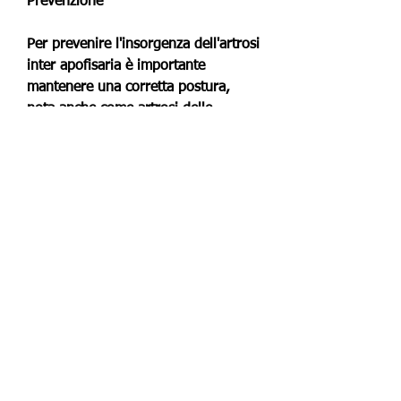
Prevenzione
Per prevenire l'insorgenza dell'artrosi 
inter apofisaria è importante 
mantenere una corretta postura, 
nota anche come artrosi delle 
articolazioni interapofisarie, e in 
alcuni casi, tuttavia, con una 
diagnosi precoce e una terapia 
adeguata, è importante adottare uno 
stile di vita sano ed equilibrato., fare 
attività fisica regolare, rigidità, 
all'usura dei tessuti articolari e alla 
predisposizione genetica.
I sintomi dell'artrosi inter apofisaria
I sintomi dell'artrosi inter apofisaria 
possono variare da persona a 