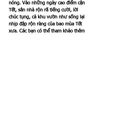
nóng. Vào những ngày cao điểm cận 
Tết, sân nhà rộn rã tiếng cười, lời 
chúc tụng, cả khu vườn như sống lại 
nhịp đập rộn ràng của bao mùa Tết 
xưa. Các bạn có thể tham khảo thêm 
về 
Top 5 nhà vườn cung cấp mai 
vàng sỉ giá tốt nhất tết 2025
.
0
2
2
Write a comment...
Newest
Renee Smith
Sep 10, 2025
The Italian R&D tax credit service offers a 
unique advantage for research-heavy 