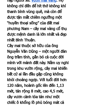
nập người xe. 
vườn mai vàng
. Họ 
không chỉ đến để hít thở không khí 
thanh bình vùng quê, mà còn để 
được tận mắt chiêm ngưỡng một 
“huyền thoại sống” của đất mai 
phương Nam – cây mai vàng cổ thụ 
được mệnh danh là lớn nhất và đẹp 
nhất Bình Thuận.
Cây mai thuộc sở hữu của ông 
Nguyễn Văn Dũng – một người đàn 
ông trầm tính, gắn bó cả cuộc đời 
mình với mảnh đất này. Nằm uy nghi 
trong khu vườn rộng, cây mai khiến 
bất cứ ai lần đầu gặp cũng không 
khỏi choáng ngợp. Với tuổi đời hơn 
120 năm, hoành gốc lên đến 1,13 
mét, tán rộng 8 mét, cao 4,5 mét, 
cây vươn cành tỏa tán như một 
chiếc ô khổng lồ phủ bóng mát cả 