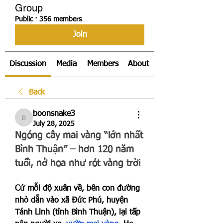
Group
Public
·
356 members
Join
Discussion
Media
Members
About
Back
boonsnake3
boonsnake3
July 28, 2025
Ngóng cây mai vàng “lớn nhất 
Bình Thuận” – hơn 120 năm 
tuổi, nở hoa như rót vàng trời
Cứ mỗi độ xuân về, bên con đường 
nhỏ dẫn vào xã Đức Phú, huyện 
Tánh Linh (tỉnh Bình Thuận), lại tấp 