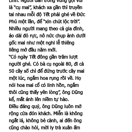
Linh. Người dân trong vùng gọi vui 
là “cụ mai”, khách xa gần thì truyền 
tai nhau mỗi độ Tết phải ghé về Đức 
Phú một lần, để “xin chút lộc trời”. 
Nhiều người mang theo cả gia đình, 
áo dài đỏ rực, nô nức chụp ảnh dưới 
gốc mai như một nghi lễ thiêng 
liêng mở đầu năm mới.
“Có ngày Tết đông gần trăm lượt 
người ghé. Có bà cụ ngoài 80, đi cả 
50 cây số chỉ để đứng trước cây mai 
một lúc, ngắm hoa rụng rồi về. Họ 
nói hoa mai cổ có linh hồn, ngắm 
thôi cũng thấy yên lòng”, ông Dũng 
kể, mắt ánh lên niềm tự hào.
Điều đáng quý, ông Dũng luôn mở 
rộng cửa đón khách. Miễn là không 
ngắt lá, không bẻ cành, ai đến ông 
cũng chào hỏi, mời ly trà xuân ấm 