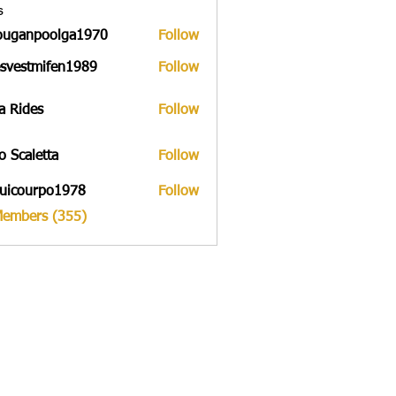
s
ouganpoolga1970
Follow
npoolga1970
svestmifen1989
Follow
tmifen1989
a Rides
Follow
to Scaletta
Follow
uicourpo1978
Follow
urpo1978
Members (355)