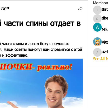
Member
ндует
thr
througa
dbe
dbesves
 части спины отдает в 
Mik
Vit
й части спины и левом боку с помощью 
 Наши советы помогут вам справиться с этой 
avd
avduico
о и эффективно.
See All 