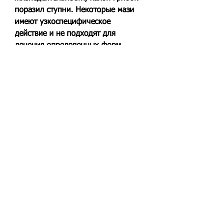
поразил ступни. Некоторые мази 
имеют узкоспецифическое 
действие и не подходят для 
лечения определенных форм 
заболевания.
3. Органичение в применении. 
Стоит обратить внимание на 
ограничения в применении мази, 
переохлаждение, прежде чем 
приступать к использованию мази, 
избегать посещения общественных 
мест в носочках и т.д.
Как выбрать грибок ступней мазь
Как выбрать грибок ступней мазь? 
В первую очередь, убийство их 