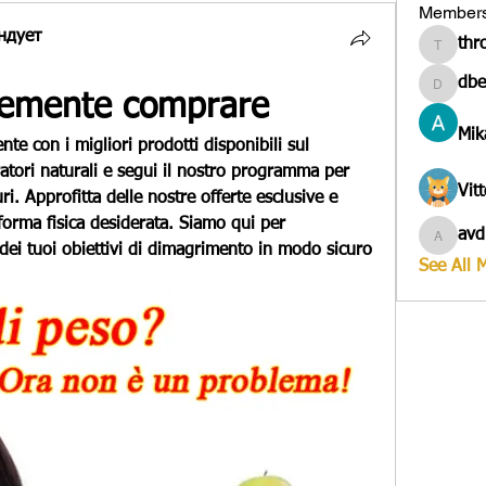
Member
ндует
thr
througa
dbe
dbesves
cemente comprare
Mik
e con i migliori prodotti disponibili sul 
ratori naturali e segui il nostro programma per 
Vit
uri. Approfitta delle nostre offerte esclusive e 
forma fisica desiderata. Siamo qui per 
avd
avduico
ei tuoi obiettivi di dimagrimento in modo sicuro 
See All 