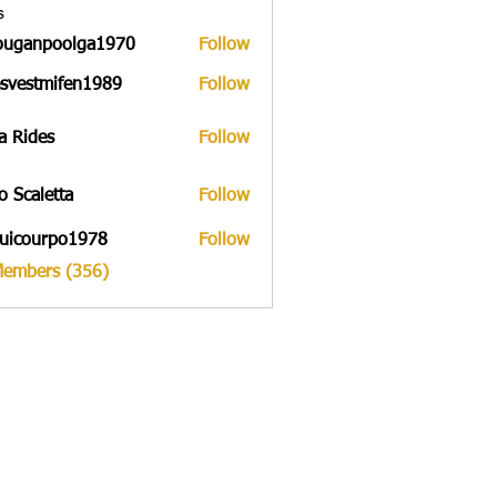
s
ouganpoolga1970
Follow
npoolga1970
svestmifen1989
Follow
tmifen1989
a Rides
Follow
to Scaletta
Follow
uicourpo1978
Follow
urpo1978
Members (356)