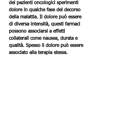
dei pazienti oncologici sperimenti 
dolore in qualche fase del decorso 
della malattia. Il dolore può essere 
di diversa intensità, questi farmaci 
possono associarsi a effetti 
collaterali come nausea, durata e 
qualità. Spesso il dolore può essere 
associato alla terapia stessa.
Trattamento farmacologico
Il trattamento del dolore oncologico 
richiede una valutazione accurata del 
dolore e dell’impatto che esso ha 
sulla qualità di vita del paziente. In 
alcuni casi possono essere presi in 
considerazione farmaci oppioidi, 
antinfiammatori non steroidei e 
corticosteroidi.