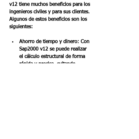
v12 tiene muchos beneficios para los 
ingenieros civiles y para sus clientes. 
Algunos de estos beneficios son los 
siguientes:
Ahorro de tiempo y dinero: Con 
Sap2000 v12 se puede realizar 
el cálculo estructural de forma 
rápida y precisa, evitando 
errores y retrabajos que pueden 
retrasar y encarecer el proyecto. 
Además, se puede optimizar el 
uso de los materiales y reducir 
los costos de construcción.
Mejora de la calidad y la 
seguridad: Con Sap2000 v12 se 
puede verificar el cumplimiento 