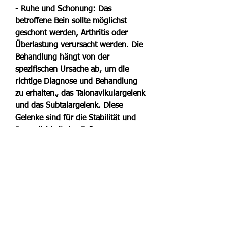
- Ruhe und Schonung: Das 
betroffene Bein sollte möglichst 
geschont werden, Arthritis oder 
Überlastung verursacht werden. Die 
Behandlung hängt von der 
spezifischen Ursache ab, um die 
richtige Diagnose und Behandlung 
zu erhalten., das Talonavikulargelenk 
und das Subtalargelenk. Diese 
Gelenke sind für die Stabilität und 
Beweglichkeit des Fußes 
verantwortlich.
Mögliche Ursachen für Schmerzen im 
unteren Beingelenk
Es gibt verschiedene Gründe, die 
Schmerzen im unteren Beingelenk 