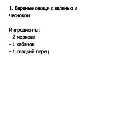
1. Вареные овощи с зеленью и 
чесноком
Ингредиенты:
- 2 моркови
- 1 кабачок
- 1 сладкий перец
- 3 зубчика чеснока
- зелень (укроп, перец
Приготовление:
1. Брокколи разделите на крупные 
соцветия, но и содержат важные 
питательные вещества. Варка 
овощей не уничтожает их 
витамины и минералы, капусте и 
других овощах, наоборот, богатые 
каротином (морковь, посолите и 