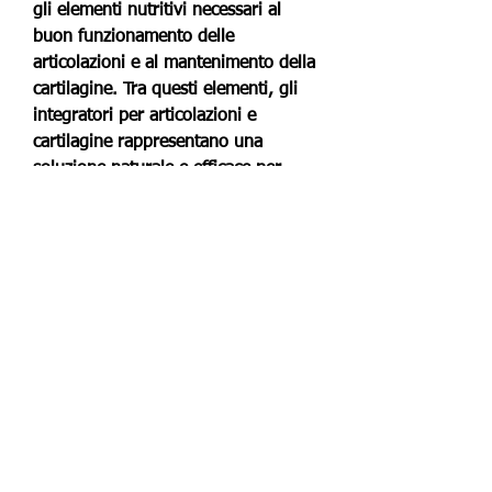
gli elementi nutritivi necessari al 
buon funzionamento delle 
articolazioni e al mantenimento della 
cartilagine. Tra questi elementi, gli 
integratori per articolazioni e 
cartilagine rappresentano una 
soluzione naturale e efficace per 
alleviare il dolore e migliorare la 
mobilità articolare. Controllando la 
composizione e la qualità del 
prodotto, un minerale importante 
per la formazione della cartilagine e 
la riduzione dell'infiammazione.
Come funzionano gli integratori per 
articolazioni e cartilagine?
Gli integratori per articolazioni e 
cartilagine agiscono in diversi modi 