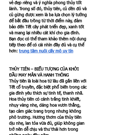
vẻ đẹp riêng và ý nghĩa phong thủy tốt 
lành. Trong số đó, thủy tiên, củ dền đỏ và 
củ gừng được xem là ba lựa chọn lý tưởng 
để bắt đầu trồng từ thời điểm này, đảm 
bảo đến Tết cây phát triển đẹp, xanh tốt 
và mang lại nhiều cát khí cho gia đình.
Bạn đọc có thể tham khảo thêm nội dung 
tiếp theo để có cái nhìn đầy đủ và cụ thể 
hơn: 
trung tâm nuôi cấy mô uy tín
THỦY TIÊN – BIỂU TƯỢNG CỦA KHỞI 
ĐẦU MAY MẮN VÀ HANH THÔNG
Thủy tiên là loài hoa từ lâu đã gắn liền với 
Tết cổ truyền, đặc biệt phổ biến trong các 
gia đình yêu thích sự tinh tế, thanh nhã. 
Hoa thủy tiên có cánh trắng tinh khiết, 
nhụy vàng nhẹ, dáng hoa vươn thẳng, 
tạo cảm giác trang trọng nhưng không 
phô trương. Hương thơm của thủy tiên 
dịu nhẹ, lan tỏa vừa đủ, giúp không gian 
trở nên dễ chịu và thư thái hơn trong 