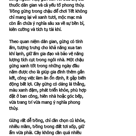
thuốc dân gian và cả yếu tố phong thủy. 
Trồng gừng trong chậu để chơi Tết không 
chỉ mang lại vẻ xanh tươi, mộc mạc mà 
còn ẩn chứa ý nghĩa sâu xa về sự bền bỉ, 
kiên cường và tích tụ tài khí.
Theo quan niệm dân gian, gừng có tính 
ấm, tượng trưng cho khả năng xua tan 
khí lạnh, giữ ấm gia đạo và bảo vệ năng 
lượng tích cực trong ngôi nhà. Một chậu 
gừng xanh tốt trong những ngày đầu 
năm được cho là giúp gia đình thêm gắn 
kết, công việc làm ăn ổn định, ít gặp biến 
động bất lợi. Cây gừng có dáng lá thẳng, 
màu xanh đậm, phát triển khỏe, phù hợp 
đặt ở ban công, hiên nhà hoặc góc bếp, 
vừa trang trí vừa mang ý nghĩa phong 
thủy.
Gừng rất dễ trồng, chỉ cần chọn củ khỏe, 
nhiều mầm, trồng trong đất tơi xốp, giữ 
ẩm vừa phải. Cây không cần quá nhiều 