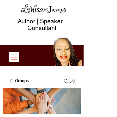
Author | Speaker |
Consultant
Groups